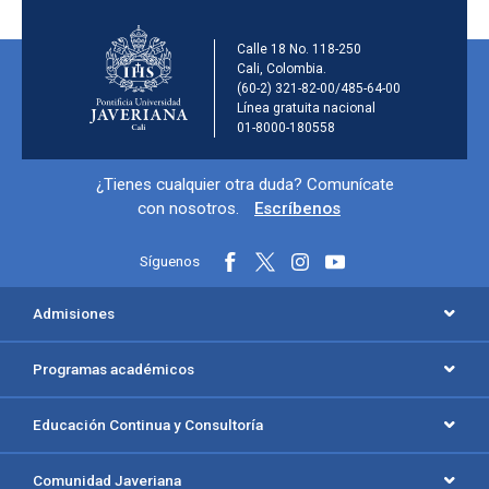
Información de la ins
Calle 18 No. 118-250
Cali, Colombia.
(60-2) 321-82-00/485-64-00
Línea gratuita nacional
01-8000-180558
Información y redes sociales
¿Tienes cualquier otra duda? Comunícate
con nosotros.
Escríbenos
Síguenos
Menú principal del footer
Admisiones
Programas académicos
Educación Continua y Consultoría
Comunidad Javeriana