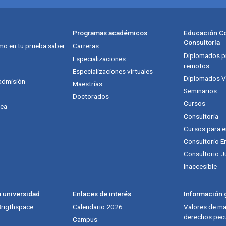
Programas académicos
Educación Co
Consultoría
mo en tu prueba saber
Carreras
Diplomados pr
itución
Especializaciones
remotos
Especializaciones virtuales
Diplomados Vi
admisión
Maestrías
Seminarios
Doctorados
Cursos
nea
Consultoría
Cursos para 
Consultorio E
Consultorio J
Inaccesible
a universidad
Enlaces de interés
Información g
 Brigthspace
Calendario 2026
Valores de mat
derechos pecu
Campus