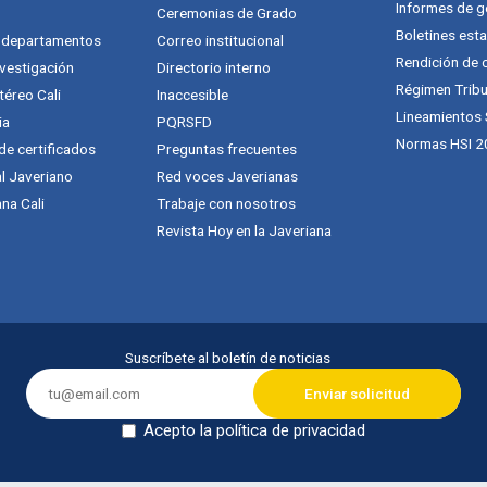
Informes de g
Ceremonias de Grado
Boletines esta
y departamentos
Correo institucional
Rendición de 
vestigación
Directorio interno
Régimen Tribu
téreo Cali
Inaccesible
Lineamientos
ia
PQRSFD
Normas HSI 2
 de certificados
Preguntas frecuentes
al Javeriano
Red voces Javerianas
na Cali
Trabaje con nosotros
Revista Hoy en la Javeriana
Suscríbete al boletín de noticias
Acepto la política de privacidad
Dejar en blanco