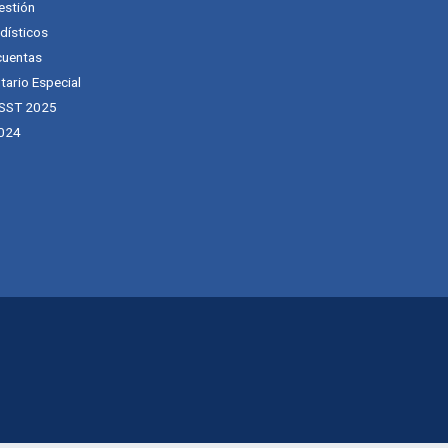
estión
dísticos
cuentas
tario Especial
 SST 2025
024