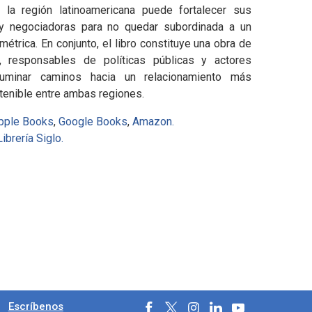
la región latinoamericana puede fortalecer sus
 y negociadoras para no quedar subordinada a un
trica. En conjunto, el libro constituye una obra de
, responsables de políticas públicas y actores
luminar caminos hacia un relacionamiento más
stenible entre ambas regiones.
pple Books
,
Google Books
,
Amazon.
Librería Siglo.
ales
.
Escríbenos