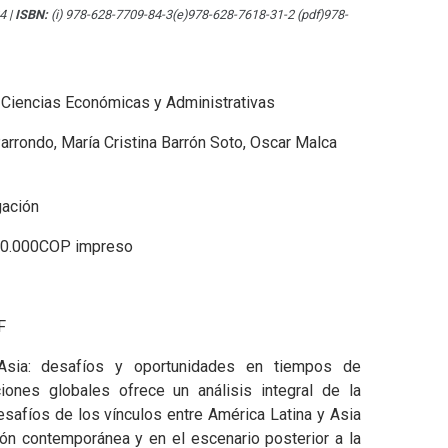
24
|
ISBN:
(i) 978-628-7709-84-3(e)978-628-7618-31-2 (pdf)978-
 Ciencias Económicas y Administrativas
rrondo, María Cristina Barrón Soto, Oscar Malca
gación
50.000COP impreso
F
 Asia: desafíos y oportunidades en tiempos de
ones globales ofrece un análisis integral de la
desafíos de los vínculos entre América Latina y Asia
ión contemporánea y en el escenario posterior a la