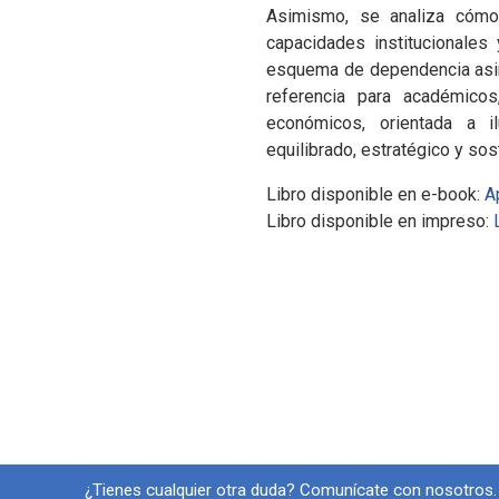
Asimismo, se analiza cómo 
capacidades institucionales
esquema de dependencia asimé
referencia para académicos
económicos, orientada a i
equilibrado, estratégico y so
Libro disponible en e-book:
A
Libro disponible en impreso:
Información y redes soci
¿Tienes cualquier otra duda? Comunícate con nosotros