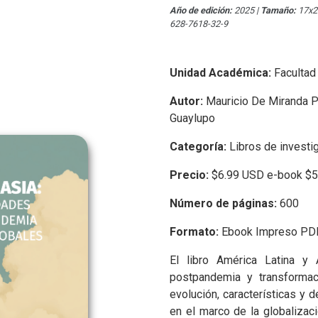
Año de edición:
2025
|
Tamaño:
17x
628-7618-32-9
Unidad Académica:
Facultad
Autor:
Mauricio De Miranda Pa
Guaylupo
Categoría:
Libros de investi
Precio:
$6.99 USD e-book $
Número de páginas:
600
Formato:
Ebook Impreso PD
El libro América Latina y
postpandemia y transformaci
evolución, características y 
en el marco de la globalizac