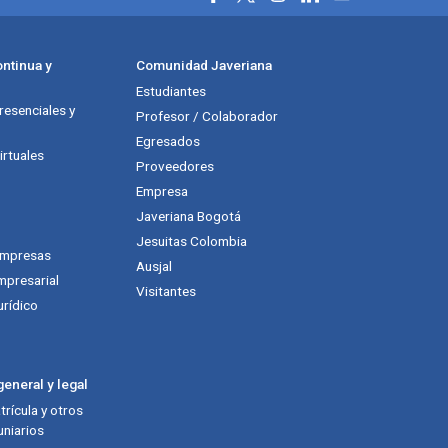
ntinua y
Comunidad Javeriana
Estudiantes
esenciales y
Profesor / Colaborador
Egresados
rtuales
Proveedores
Empresa
Javeriana Bogotá
Jesuitas Colombia
empresas
Ausjal
mpresarial
Visitantes
urídico
eneral y legal
rícula y otros
niarios