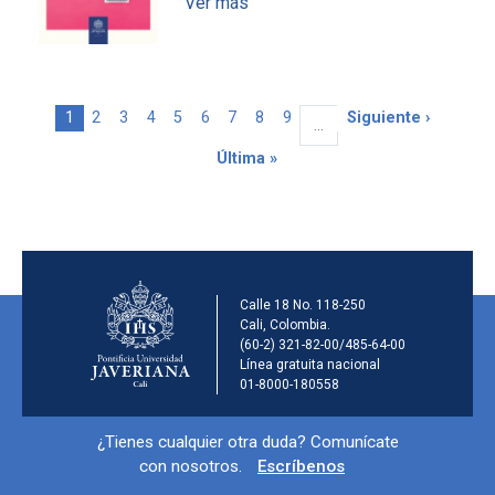
Ver más
Página actual
Page
Page
Page
Page
Page
Page
Page
Page
Siguiente página
1
2
3
4
5
6
7
8
9
Siguiente ›
…
Última página
Última »
Información de la ins
Calle 18 No. 118-250
Cali, Colombia.
(60-2) 321-82-00/485-64-00
Línea gratuita nacional
01-8000-180558
Información y redes sociales
¿Tienes cualquier otra duda? Comunícate
con nosotros.
Escríbenos