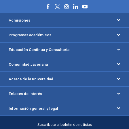
Menú principal del footer
Admisiones
Programas académicos
Educación Continua y Consultoría
Comunidad Javeriana
Acerca de la universidad
Enlaces de interés
Información general y legal
Suscríbete al boletín de noticias