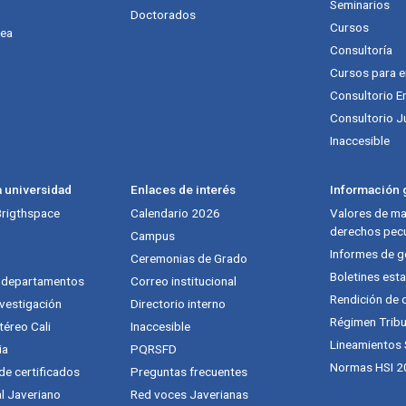
Seminarios
Doctorados
Cursos
nea
Consultoría
Cursos para 
Consultorio E
Consultorio J
Inaccesible
a universidad
Enlaces de interés
Información g
 Brigthspace
Calendario 2026
Valores de mat
derechos pecu
Campus
Informes de g
Ceremonias de Grado
Boletines esta
y departamentos
Correo institucional
Rendición de 
vestigación
Directorio interno
Régimen Tribu
téreo Cali
Inaccesible
Lineamientos
ia
PQRSFD
Normas HSI 2
 de certificados
Preguntas frecuentes
al Javeriano
Red voces Javerianas