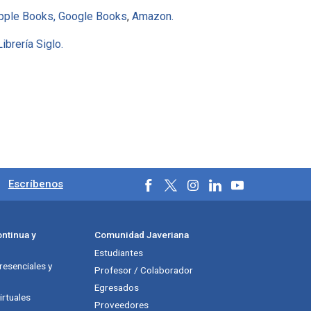
pple Books,
Google Books
,
Amazon.
Librería Siglo.
ales
.
Escríbenos
ntinua y
Comunidad Javeriana
Estudiantes
esenciales y
Profesor / Colaborador
Egresados
rtuales
Proveedores