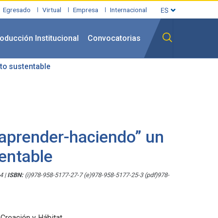
Egresado
Virtual
Empresa
Internacional
oducción Institucional
Convocatorias
to sustentable
aprender-haciendo” un
entable
24
|
ISBN:
(i)978-958-5177-27-7 (e)978-958-5177-25-3 (pdf)978-
 Creación y Hábitat