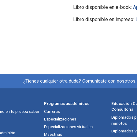
Libro disponible en e-book:
A
Libro disponible en impreso:
Información y redes soci
¿Tienes cualquier otra duda? Comunícate con nosotros
Programas académicos
Educación Co
Consultoría
mo en tu prueba saber
Carreras
Diplomados pr
itución
Especializaciones
remotos
Especializaciones virtuales
Diplomados Vi
admisión
Maestrías