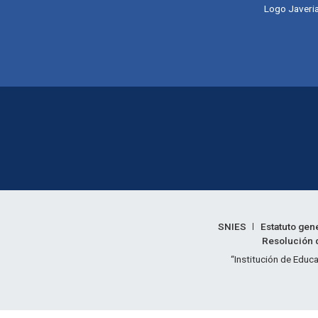
Logo Javeria
Enlaces legales
SNIES
Estatuto gen
Resolución d
Informac
“Institución de Educa