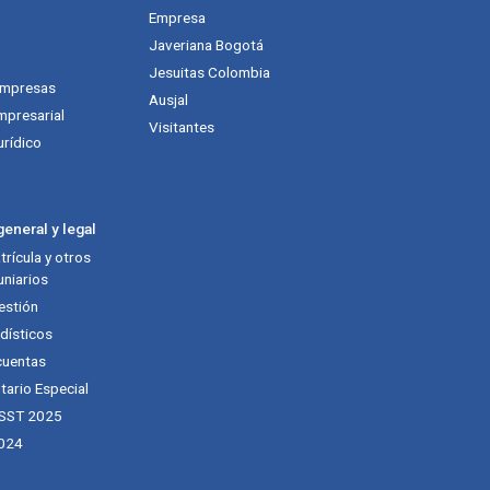
Empresa
Javeriana Bogotá
Jesuitas Colombia
empresas
Ausjal
mpresarial
Visitantes
urídico
eneral y legal
rícula y otros
niarios
estión
dísticos
cuentas
tario Especial
 SST 2025
024