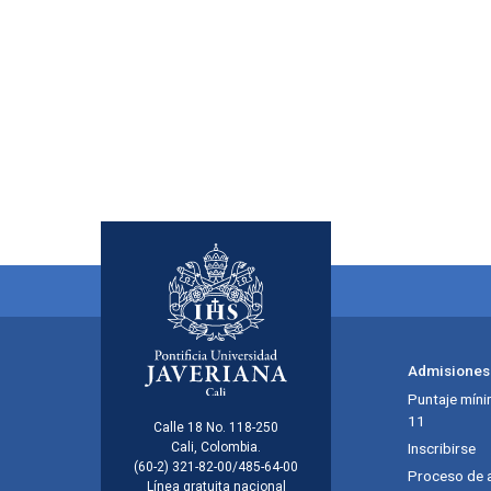
Menú principal del footer
Admisiones
Puntaje míni
11
Información de la inst
Calle 18 No. 118-250
Cali, Colombia.
Inscribirse
(60-2) 321-82-00/485-64-00
Proceso de 
Línea gratuita nacional