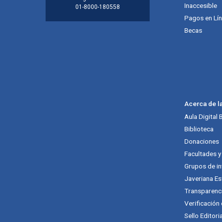
Inaccesible
01-8000-180558
Pagos en Lí
Becas
Acerca de l
Aula Digital
Biblioteca
Donaciones
Facultades 
Grupos de in
Javeriana Es
Transparenc
Verificación
Sello Editori