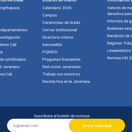
 Brigthspace
Calendario 2026
Valores de mat
derechos pecu
Campus
Informes de g
Ceremonias de Grado
Boletines esta
y departamentos
Correo institucional
Rendición de 
vestigación
Directorio interno
Régimen Tribu
téreo Cali
Inaccesible
Lineamientos
ia
PQRSFD
Normas HSI 2
 de certificados
Preguntas frecuentes
al Javeriano
Red voces Javerianas
na Cali
Trabaje con nosotros
Revista Hoy en la Javeriana
Suscríbete al boletín de noticias