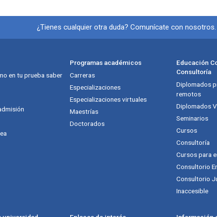
Información y redes soci
¿Tienes cualquier otra duda? Comunícate con nosotros
Programas académicos
Educación Co
Consultoría
mo en tu prueba saber
Carreras
Diplomados pr
itución
Especializaciones
remotos
Especializaciones virtuales
Diplomados Vi
admisión
Maestrías
Seminarios
Doctorados
Cursos
nea
Consultoría
Cursos para 
Consultorio E
Consultorio J
Inaccesible
a universidad
Enlaces de interés
Información g