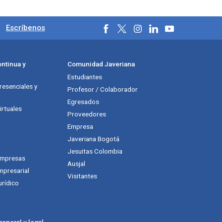
ales
.
Escríbenos
ntinua y
Comunidad Javeriana
Estudiantes
esenciales y
Profesor / Colaborador
Egresados
rtuales
Proveedores
Empresa
Javeriana Bogotá
Jesuitas Colombia
empresas
Ausjal
mpresarial
Visitantes
urídico
eneral y legal