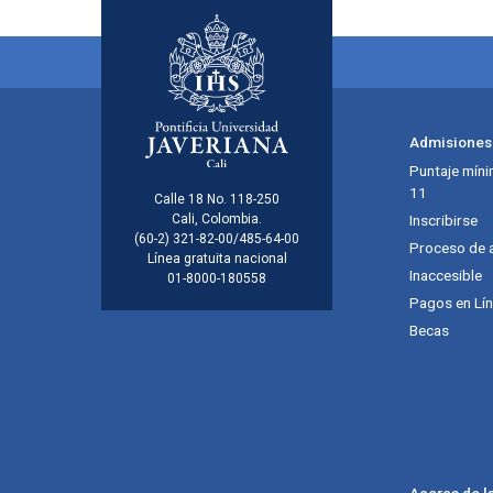
Menú principal del footer
Admisiones
Puntaje míni
11
Información de la inst
Calle 18 No. 118-250
Cali, Colombia.
Inscribirse
(60-2) 321-82-00/485-64-00
Proceso de 
Línea gratuita nacional
Inaccesible
01-8000-180558
Pagos en Lí
Becas
Acerca de l