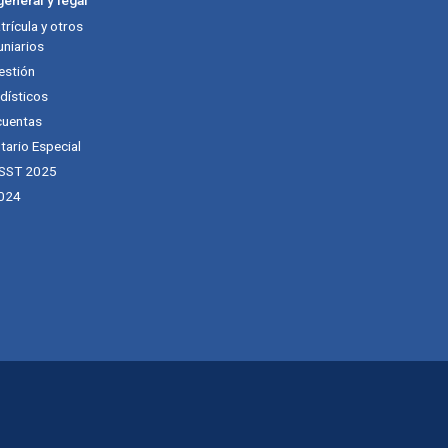
rícula y otros
niarios
estión
dísticos
cuentas
tario Especial
 SST 2025
024