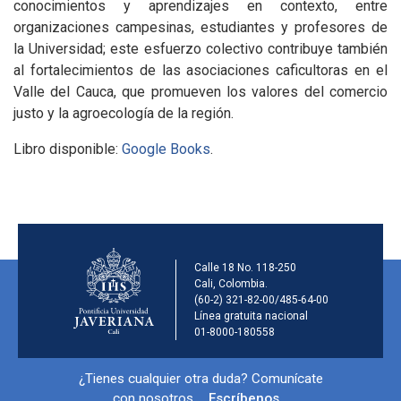
conocimientos y aprendizajes en contexto, entre
organizaciones campesinas, estudiantes y profesores de
la Universidad; este esfuerzo colectivo contribuye también
al fortalecimientos de las asociaciones caficultoras en el
Valle del Cauca, que promueven los valores del comercio
justo y la agroecología de la región.
Libro disponible:
Google Books
.
Información de la ins
Calle 18 No. 118-250
Cali, Colombia.
(60-2) 321-82-00/485-64-00
Línea gratuita nacional
01-8000-180558
Información y redes sociales
¿Tienes cualquier otra duda? Comunícate
con nosotros.
Escríbenos