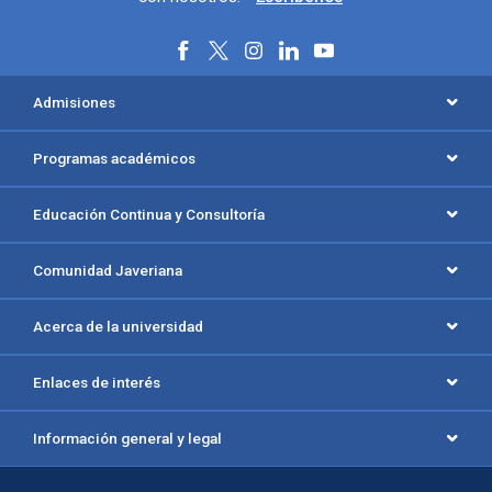
Menú principal del footer
Admisiones
Programas académicos
Educación Continua y Consultoría
Comunidad Javeriana
Acerca de la universidad
Enlaces de interés
Información general y legal