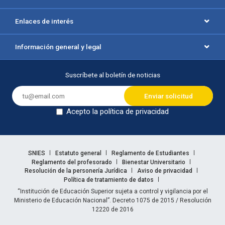
Enlaces de interés
Información general y legal
Suscríbete al boletín de noticias
Acepto la política de privacidad
Dejar en blanco
Enlaces legales
SNIES
Estatuto general
Reglamento de Estudiantes
Reglamento del profesorado
Bienestar Universitario
Resolución de la personería Jurídica
Aviso de privacidad
Política de tratamiento de datos
Información legal
“Institución de Educación Superior sujeta a control y vigilancia por el
Ministerio de Educación Nacional”. Decreto 1075 de 2015 / Resolución
12220 de 2016