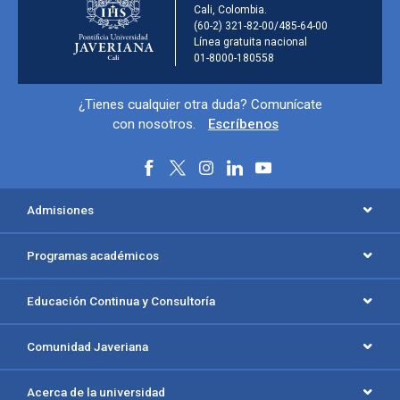
Cali, Colombia.
(60-2) 321-82-00/485-64-00
Línea gratuita nacional
01-8000-180558
Información y redes sociales
¿Tienes cualquier otra duda? Comunícate
con nosotros.
Escríbenos
Menú principal del footer
Admisiones
Programas académicos
Educación Continua y Consultoría
Comunidad Javeriana
Acerca de la universidad