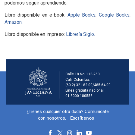
podemos seguir aprendiendo.
Libro disponible en e-book:
Apple Books
,
Google Books
,
Amazon.
Libro disponible en impreso:
Librería Siglo.
Información de la ins
Calle 18 No. 118-250
Cali, Colombia.
(60-2) 321-82-00/485-64-00
Línea gratuita nacional
01-8000-180558
Información y redes sociales
¿Tienes cualquier otra duda? Comunícate
con nosotros.
Escríbenos