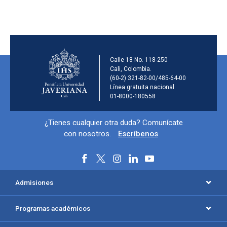
Información de la ins
Calle 18 No. 118-250
Cali, Colombia.
(60-2) 321-82-00/485-64-00
Línea gratuita nacional
01-8000-180558
Información y redes sociales
¿Tienes cualquier otra duda? Comunícate
con nosotros.
Escríbenos
Menú principal del footer
Admisiones
Programas académicos