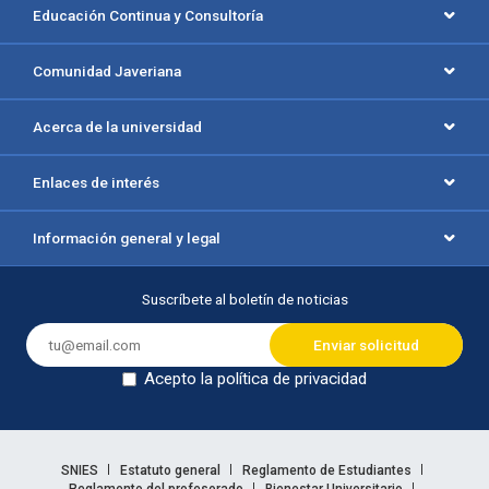
Educación Continua y Consultoría
Comunidad Javeriana
Acerca de la universidad
Enlaces de interés
Información general y legal
Suscríbete al boletín de noticias
Acepto la política de privacidad
Dejar en blanco
Enlaces legales
SNIES
Estatuto general
Reglamento de Estudiantes