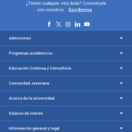
Información y redes sociales
¿Tienes cualquier otra duda? Comunícate
con nosotros.
Escríbenos
Menú principal del footer
Admisiones
Programas académicos
Educación Continua y Consultoría
Comunidad Javeriana
Acerca de la universidad
Enlaces de interés
Información general y legal