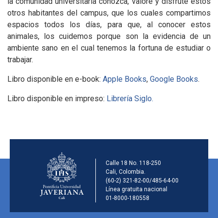
la comunidad universitaria conozca, valore y disfrute estos
otros habitantes del campus, que los cuales compartimos
espacios todos los días, para que, al conocer estos
animales, los cuidemos porque son la evidencia de un
ambiente sano en el cual tenemos la fortuna de estudiar o
trabajar.
Libro disponible en e-book:
Apple Books
,
Google Books
.
Libro disponible en impreso:
Librería Siglo.
Información de la ins
Calle 18 No. 118-250
Cali, Colombia.
(60-2) 321-82-00/485-64-00
Línea gratuita nacional
01-8000-180558