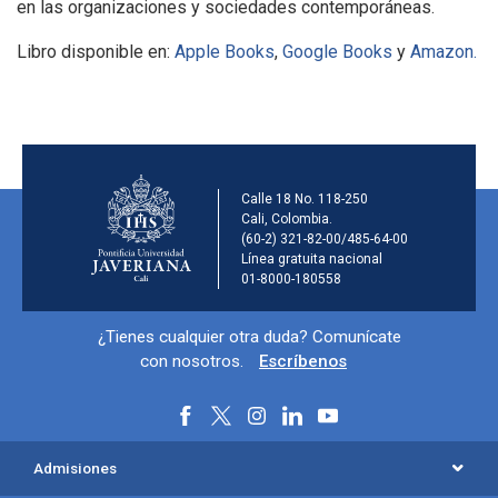
en las organizaciones y sociedades contemporáneas.
Libro disponible en:
Apple Books
,
Google Books
y
Amazon.
Información de la ins
Calle 18 No. 118-250
Cali, Colombia.
(60-2) 321-82-00/485-64-00
Línea gratuita nacional
01-8000-180558
Información y redes sociales
¿Tienes cualquier otra duda? Comunícate
con nosotros.
Escríbenos
Menú principal del footer
Admisiones