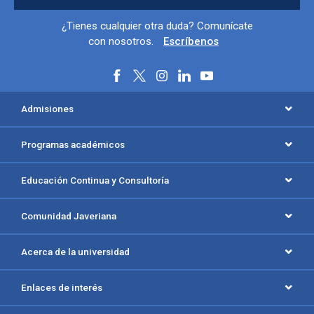
Información y redes sociales
¿Tienes cualquier otra duda? Comunícate
con nosotros.
Escríbenos
Menú principal del footer
Admisiones
Programas académicos
Educación Continua y Consultoría
Comunidad Javeriana
Acerca de la universidad
Enlaces de interés