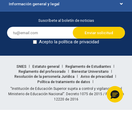
Información general y legal
Suscríbete al boletín de noticias
Acepto la política de privacidad
Dejar en blanco
Enlaces legales
SNIES
Estatuto general
Reglamento de Estudiantes
Reglamento del profesorado
Bienestar Universitario
Resolución de la personería Jurídica
Aviso de privacidad
Política de tratamiento de datos
Información legal
“Institución de Educación Superior sujeta a control y vigilancia por el
Ministerio de Educación Nacional”. Decreto 1075 de 2015 / Resolución
12220 de 2016