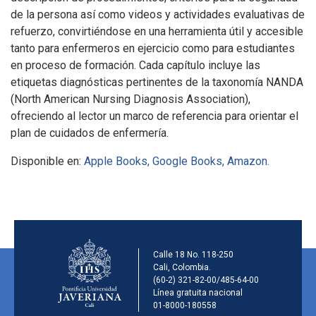
de la persona así como videos y actividades evaluativas de
refuerzo, convirtiéndose en una herramienta útil y accesible
tanto para enfermeros en ejercicio como para estudiantes
en proceso de formación. Cada capítulo incluye las
etiquetas diagnósticas pertinentes de la taxonomía NANDA
(North American Nursing Diagnosis Association),
ofreciendo al lector un marco de referencia para orientar el
plan de cuidados de enfermería.
Disponible en:
Apple Books,
Google Books,
Amazon.
Información de la ins
Calle 18 No. 118-250
Cali, Colombia.
(60-2) 321-82-00/485-64-00
Línea gratuita nacional
01-8000-180558