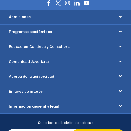
Menú principal del footer
Admisiones
Programas académicos
Educación Continua y Consultoría
Comunidad Javeriana
Acerca de la universidad
Enlaces de interés
Información general y legal
Suscríbete al boletín de noticias