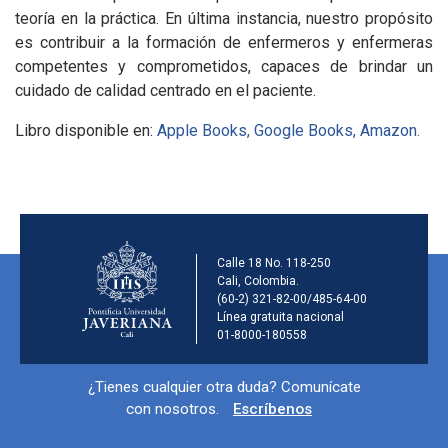
teoría en la práctica. En última instancia, nuestro propósito
es contribuir a la formación de enfermeros y enfermeras
competentes y comprometidos, capaces de brindar un
cuidado de calidad centrado en el paciente.
Libro disponible en:
Apple Books,
Google Books,
Amazon.
Información de la ins
Calle 18 No. 118-250
Cali, Colombia.
(60-2) 321-82-00/485-64-00
Línea gratuita nacional
01-8000-180558
Información y redes sociales
¿Tienes cualquier otra duda? Comunícate
con nosotros.
Escríbenos