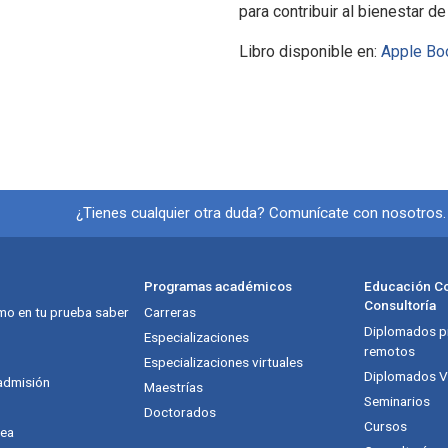
para contribuir al bienestar de
Libro disponible en:
Apple Bo
Información y redes soci
¿Tienes cualquier otra duda? Comunícate con nosotros
Programas académicos
Educación Co
Consultoría
mo en tu prueba saber
Carreras
Diplomados pr
itución
Especializaciones
remotos
Especializaciones virtuales
Diplomados Vi
admisión
Maestrías
Seminarios
Doctorados
Cursos
nea