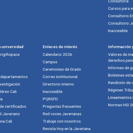
Consultoría
Cursos para 
Consultorio E
Consultorio J
Inaccesible
a universidad
Enlaces de interés
Información g
 Brigthspace
Calendario 2026
Valores de mat
derechos pecu
Campus
Informes de g
Ceremonias de Grado
Boletines esta
y departamentos
Correo institucional
Rendición de 
vestigación
Directorio interno
Régimen Tribu
téreo Cali
Inaccesible
Lineamientos
ia
PQRSFD
Normas HSI 2
 de certificados
Preguntas frecuentes
al Javeriano
Red voces Javerianas
na Cali
Trabaje con nosotros
Revista Hoy en la Javeriana