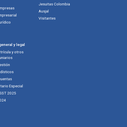
Jesuitas Colombia
empresas
Ausjal
mpresarial
Visitantes
urídico
eneral y legal
rícula y otros
niarios
estión
dísticos
cuentas
tario Especial
 SST 2025
024