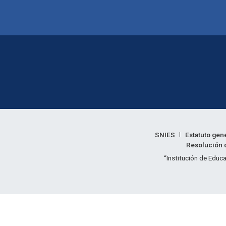
Enlaces legales
SNIES
Estatuto gen
Resolución d
Informac
“Institución de Educa