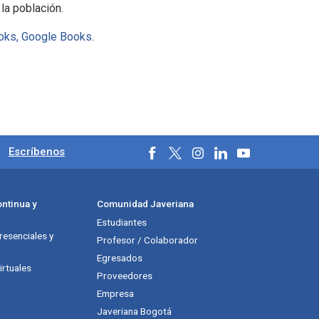
 la población.
oks,
Google Books
.
ales
.
Escríbenos
ntinua y
Comunidad Javeriana
Estudiantes
esenciales y
Profesor / Colaborador
Egresados
rtuales
Proveedores
Empresa
Javeriana Bogotá