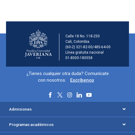
Información de la ins
Calle 18 No. 118-250
Cali, Colombia.
(60-2) 321-82-00/485-64-00
Línea gratuita nacional
01-8000-180558
Información y redes sociales
¿Tienes cualquier otra duda? Comunícate
con nosotros.
Escríbenos
Menú principal del footer
Admisiones
Programas académicos