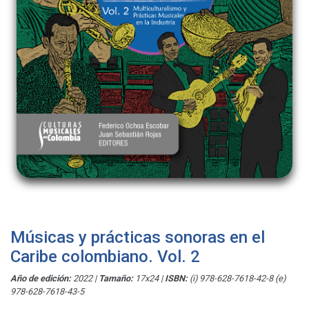
Músicas y prácticas sonoras en el
Caribe colombiano. Vol. 2
Año de edición:
2022
|
Tamaño:
17x24
|
ISBN:
(i) 978-628-7618-42-8 (e)
978-628-7618-43-5