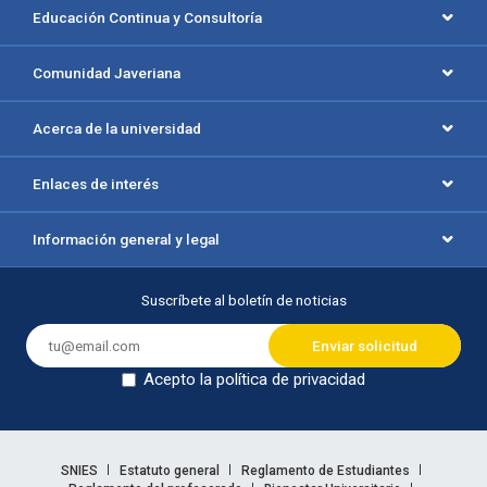
Educación Continua y Consultoría
Comunidad Javeriana
Acerca de la universidad
Enlaces de interés
Información general y legal
Suscríbete al boletín de noticias
Acepto la política de privacidad
Dejar en blanco
Enlaces legales
SNIES
Estatuto general
Reglamento de Estudiantes