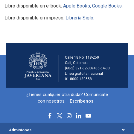
Libro disponible en e-book:
Apple Books,
Google Books.
Libro disponible en impreso:
Librería Siglo.
Información de la ins
Calle 18 No. 118-250
Cali, Colombia.
(60-2) 321-82-00/485-64-00
Línea gratuita nacional
01-8000-180558
Información y redes sociales
¿Tienes cualquier otra duda? Comunícate
con nosotros.
Escríbenos
Menú principal del footer
Admisiones