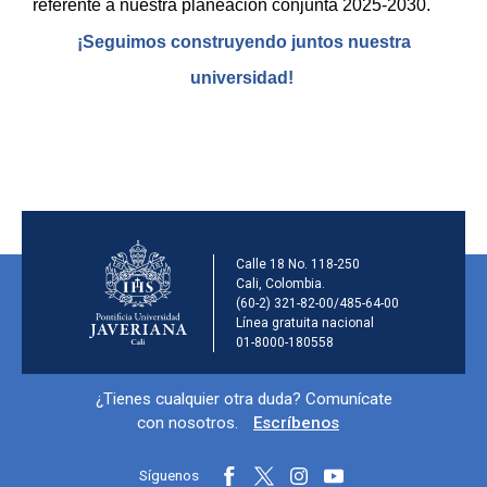
referente a nuestra planeación conjunta 2025-2030.
¡Seguimos construyendo juntos nuestra
universidad!
Información de la ins
Calle 18 No. 118-250
Cali, Colombia.
(60-2) 321-82-00/485-64-00
Línea gratuita nacional
01-8000-180558
Información y redes sociales
¿Tienes cualquier otra duda? Comunícate
con nosotros.
Escríbenos
Síguenos