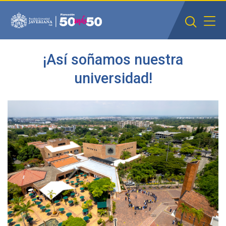
Saltar al contenido principal
¡Así soñamos nuestra
universidad!