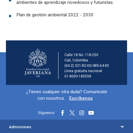
ambientes de aprendizaje novedosos y futuristas.
Plan de gestión ambiental 2022 - 2030
Información de la ins
Calle 18 No. 118-250
Cali, Colombia.
(60-2) 321-82-00/485-64-00
Línea gratuita nacional
01-8000-180558
Información y redes sociales
¿Tienes cualquier otra duda? Comunícate
con nosotros.
Escríbenos
Síguenos
Menú principal del footer
Admisiones