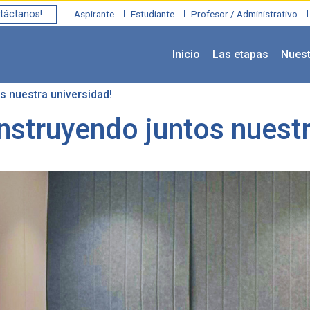
táctanos!
Aspirante
Estudiante
Profesor / Administrativo
Inicio
Las etapas
Nues
 nuestra universidad!
struyendo juntos nuestr