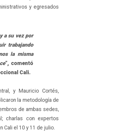
ministrativos y egresados
y a su vez por
ir trabajando
omos la misma
ece
”, comentó
eccional Cali.
ral, y Mauricio Cortés,
plicaron la metodología de
iembros de ambas sedes,
l; charlas con expertos
n Cali el 10 y 11 de julio.