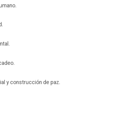
 humano.
d.
ntal.
cadeo.
al y construcción de paz.