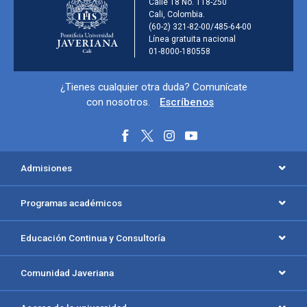
Información de la ins
Calle 18 No. 118-250
Cali, Colombia.
(60-2) 321-82-00/485-64-00
Línea gratuita nacional
01-8000-180558
Información y redes sociales
¿Tienes cualquier otra duda? Comunícate
con nosotros.
Escríbenos
Menú principal del footer
Admisiones
Programas académicos
Educación Continua y Consultoría
Comunidad Javeriana