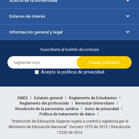
Acerca de la universidad
Enlaces de interés
Información general y legal
Suscríbete al boletín de noticias
Acepto la política de privacidad
Dejar en blanco
Enlaces legales
SNIES
Estatuto general
Reglamento de Estudiantes
Reglamento del profesorado
Bienestar Universitario
Resolución de la personería Jurídica
Aviso de privacidad
Política de tratamiento de datos
Información legal
“Institución de Educación Superior sujeta a control y vigilancia por el
Ministerio de Educación Nacional”. Decreto 1075 de 2015 / Resolución
12220 de 2016