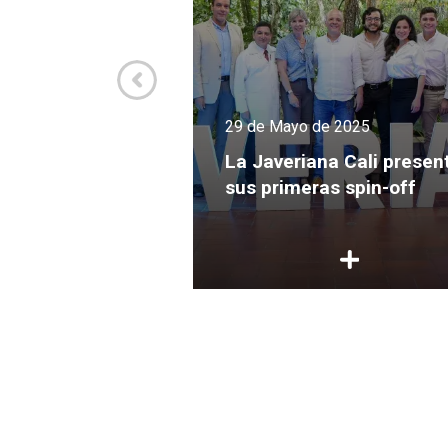
re de 2025
e del I
29 de Mayo de 2025
Nacional en
novación y
La Javeriana Cali presen
realizado en Cali
sus primeras spin-off