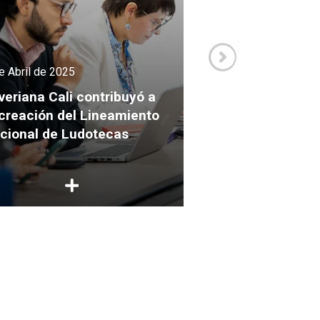
23 de Septiembre de
Investigadora Ja
realiza pasantía
e Abril de 2025
los mejores Labo
veriana Cali contribuyó a
Sexualidad Huma
 creación del Lineamiento
Universidad de 
cional de Ludotecas
España