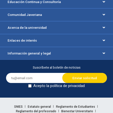
Educación Continua y Consultoría
Comunidad Javeriana
Acerca de la universidad
Enlaces de interés
Información general y legal
Suscríbete al boletín de noticias
Acepto la política de privacidad
Dejar en blanco
Enlaces legales
SNIES
Estatuto general
Reglamento de Estudiantes
Reglamento del profesorado
Bienestar Universitario