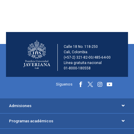
Información de la inst
Calle 18 No. 118-250
Cali, Colombia.
(+57-2) 321-82-00/485-64-00
Línea gratuita nacional
01-8000-180558
Información y redes sociales
Síguenos
Menú principal del footer
Admisiones
Programas académicos