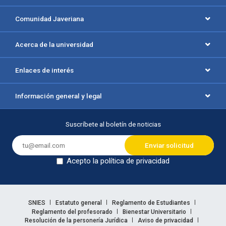
Comunidad Javeriana
Acerca de la universidad
Enlaces de interés
Información general y legal
Suscríbete al boletín de noticias
Acepto la política de privacidad
Dejar en blanco
Enlaces legales
SNIES
Estatuto general
Reglamento de Estudiantes
Reglamento del profesorado
Bienestar Universitario
Resolución de la personería Jurídica
Aviso de privacidad