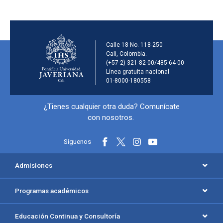
Información de la inst
Calle 18 No. 118-250
Cali, Colombia.
(+57-2) 321-82-00/485-64-00
Línea gratuita nacional
01-8000-180558
Información y redes sociales
¿Tienes cualquier otra duda? Comunícate
con nosotros.
Síguenos
Menú principal del footer
Admisiones
Programas académicos
Educación Continua y Consultoría