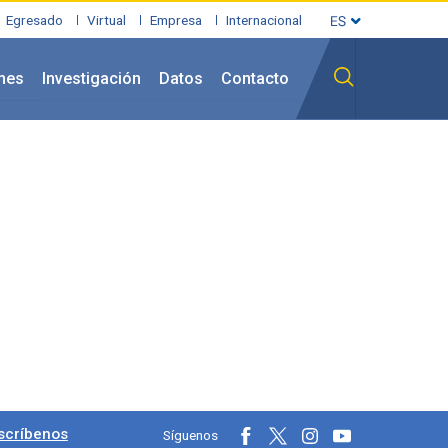
Egresado
Virtual
Empresa
Internacional
mes
Investigación
Datos
Contacto
les
scríbenos
Síguenos