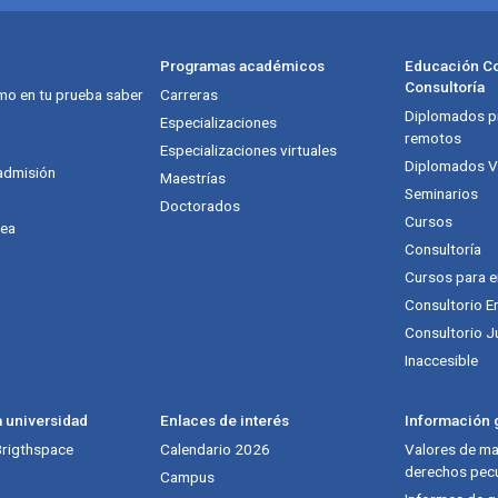
Programas académicos
Educación Co
Consultoría
mo en tu prueba saber
Carreras
Diplomados pr
itución
Especializaciones
remotos
Especializaciones virtuales
Diplomados Vi
admisión
Maestrías
Seminarios
Doctorados
Cursos
nea
Consultoría
Cursos para 
Consultorio E
Consultorio J
Inaccesible
a universidad
Enlaces de interés
Información g
 Brigthspace
Calendario 2026
Valores de mat
derechos pecu
Campus