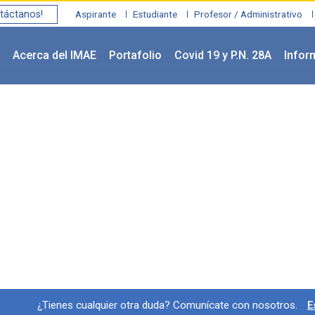
táctanos!
Aspirante
Estudiante
Profesor / Administrativo
Acerca del IMAE
Portafolio
Covid 19 y P.N. 28A
Infor
Información y redes socia
¿Tienes cualquier otra duda? Comunícate con nosotros.
E