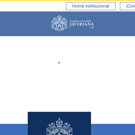
Home institucional
¡Con
Saltar al contenido principal
.