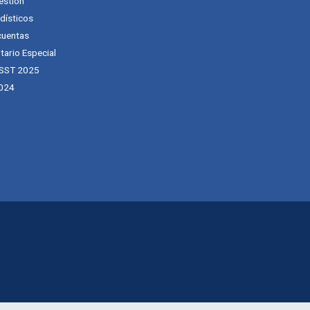
estión
dísticos
cuentas
tario Especial
 SST 2025
024