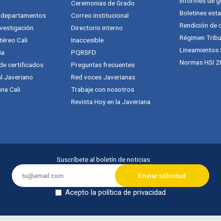
Informes de g
Ceremonias de Grado
Boletines esta
y departamentos
Correo institucional
Rendición de 
vestigación
Directorio interno
Régimen Tribu
téreo Cali
Inaccesible
Lineamientos
ia
PQRSFD
Normas HSI 2
 de certificados
Preguntas frecuentes
al Javeriano
Red voces Javerianas
na Cali
Trabaje con nosotros
Revista Hoy en la Javeriana
Suscríbete al boletín de noticias
Acepto la política de privacidad
Dejar en blanco