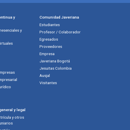
ntinua y
Comunidad Javeriana
Estudiantes
esenciales y
Profesor / Colaborador
Egresados
rtuales
Proveedores
Empresa
Javeriana Bogotá
Jesuitas Colombia
empresas
Ausjal
mpresarial
Visitantes
urídico
eneral y legal
rícula y otros
niarios