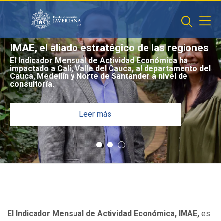
Saltar al contenido principal
IMAE, el aliado estratégico de las regiones
El Indicador Mensual de Actividad Económica ha
impactado a Cali, Valle del Cauca, al departamento del
Cauca, Medellín y Norte de Santander a nivel de
consultoría.
Leer más
El Indicador Mensual de Actividad Económica, IMAE,
es