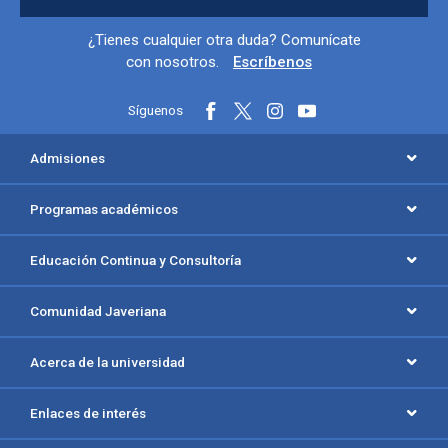
Información y redes sociales
¿Tienes cualquier otra duda? Comunícate
con nosotros.
Escríbenos
Síguenos
Menú principal del footer
Admisiones
Programas académicos
Educación Continua y Consultoría
Comunidad Javeriana
Acerca de la universidad
Enlaces de interés