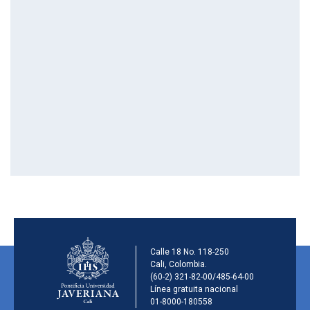
Información de la ins
Calle 18 No. 118-250
Cali, Colombia.
(60-2) 321-82-00/485-64-00
Línea gratuita nacional
01-8000-180558