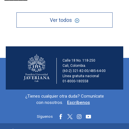
Ver todos
Información de la ins
Calle 18 No. 118-250
Cali, Colombia.
(60-2) 321-82-00/485-64-00
Línea gratuita nacional
01-8000-180558
Información y redes sociales
¿Tienes cualquier otra duda? Comunícate
con nosotros.
Escríbenos
Síguenos
Menú principal del footer