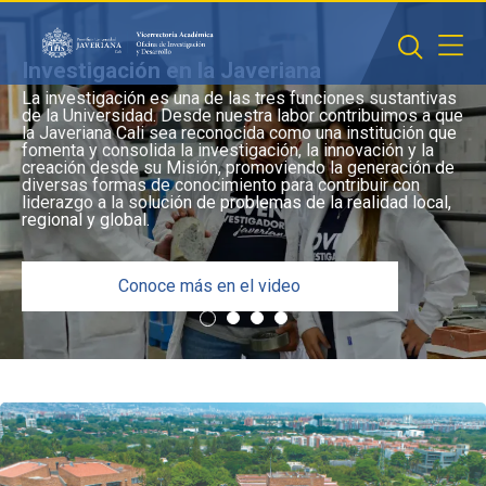
Saltar al contenido principal
Investigación en la Javeriana
La investigación es una de las tres funciones sustantivas
de la Universidad. Desde nuestra labor contribuimos a que
la Javeriana Cali sea reconocida como una institución que
fomenta y consolida la investigación, la innovación y la
creación desde su Misión, promoviendo la generación de
diversas formas de conocimiento para contribuir con
liderazgo a la solución de problemas de la realidad local,
regional y global.
Conoce más en el video