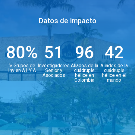
Datos de impacto
80%
51
96
42
% Grupos de
Investigadores
Aliados de la
Aliados de la
Inv en A1 Y A
Senior y
cuádruple
cuádruple
Asociados
hélice en
hélice en el
Colombia
mundo