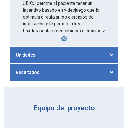
UBICU permite al paciente tener un
incentivo basado en videojuego que lo
estimula a realizar los ejercicios de
inspiración y le permite a los
fisioterapeutas prescribir los ejercicios y
seguir de manera remota la ejecución de
ellos por los pacientes. Tanto el paciente
como el fisioterapeuta tienen
Unidades
información cuantitativa de su
desempeño gracias al uso de tecnología
para medir el flujo, transmitir información,
Resultados
interactuar con el paciente y ampliar la
cobertura del servicio de fisioterapia con
datos alojados en la nube.
Equipo del proyecto