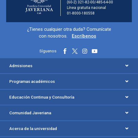
(60-2) 321-82-00/485-64-00
Línea gratuita nacional
01-8000-180558
Información y redes sociales
¿Tienes cualquier otra duda? Comunícate
con nosotros.
Escríbenos
Síguenos
Menú principal del footer
Admisiones
Programas académicos
Educación Continua y Consultoría
Comunidad Javeriana
Acerca de la universidad