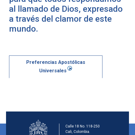
al llamado de Dios, expresado
a través del clamor de este
mundo.
Preferencias Apostólicas
Universales
Información de la ins
Calle 18 No. 118-250
Cali, Colombia.