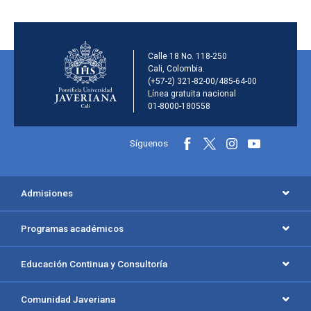
Información de la inst
Calle 18 No. 118-250
Cali, Colombia.
(+57-2) 321-82-00/485-64-00
Línea gratuita nacional
01-8000-180558
Información y redes sociales
Síguenos
Menú principal del footer
Admisiones
Programas académicos
Educación Continua y Consultoría
Comunidad Javeriana