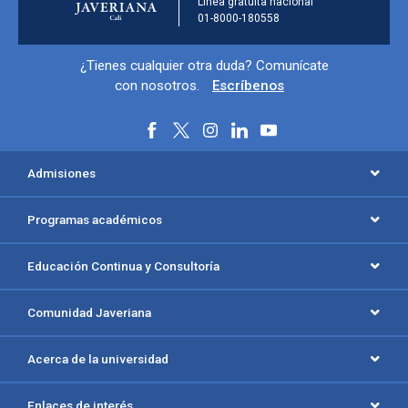
Línea gratuita nacional
01-8000-180558
Información y redes sociales
¿Tienes cualquier otra duda? Comunícate
con nosotros.
Escríbenos
Menú principal del footer
Admisiones
Programas académicos
Educación Continua y Consultoría
Comunidad Javeriana
Acerca de la universidad
Enlaces de interés