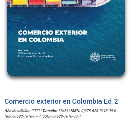
Comercio exterior en Colombia Ed.2
Año de edición:
2022
|
Tamaño:
17x24
|
ISBN:
(i)978-628-7618-06-0
(e)978-628-7618-07-7 (pdf)978-628-7618-08-4