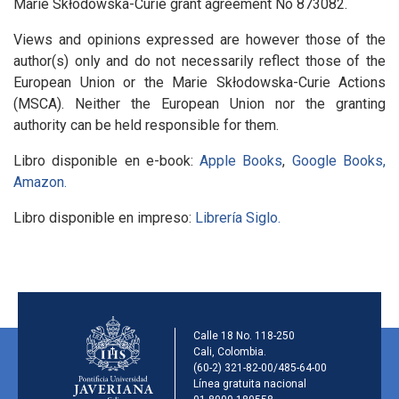
Marie Skłodowska-Curie grant agreement No 873082.
Views and opinions expressed are however those of the
author(s) only and do not necessarily reflect those of the
European Union or the Marie Skłodowska-Curie Actions
(MSCA). Neither the European Union nor the granting
authority can be held responsible for them.
Libro disponible en e-book:
Apple Books
,
Google Books,
Amazon.
Libro disponible en impreso:
Librería Siglo.
Información de la ins
Calle 18 No. 118-250
Cali, Colombia.
(60-2) 321-82-00/485-64-00
Línea gratuita nacional