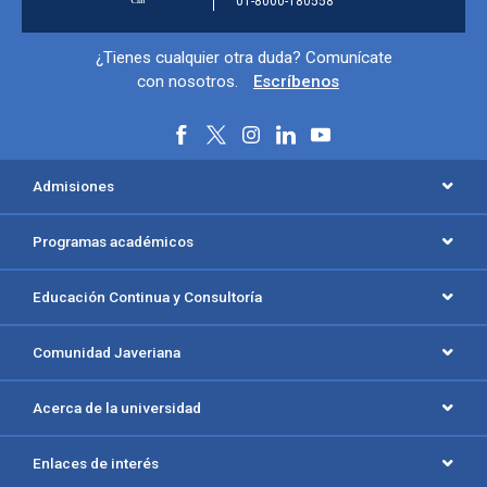
01-8000-180558
Información y redes sociales
¿Tienes cualquier otra duda? Comunícate
con nosotros.
Escríbenos
Menú principal del footer
Admisiones
Programas académicos
Educación Continua y Consultoría
Comunidad Javeriana
Acerca de la universidad
Enlaces de interés