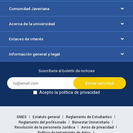
Comunidad Javeriana
Acerca de la universidad
Enlaces de interés
Información general y legal
Suscríbete al boletín de noticias
Acepto la política de privacidad
Dejar en blanco
Enlaces legales
SNIES
Estatuto general
Reglamento de Estudiantes
Reglamento del profesorado
Bienestar Universitario
Resolución de la personería Jurídica
Aviso de privacidad
Política de tratamiento de datos