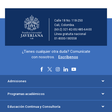
Información de la ins
Calle 18 No. 118-250
Cali, Colombia.
(60-2) 321-82-00/485-64-00
Línea gratuita nacional
01-8000-180558
Información y redes sociales
¿Tienes cualquier otra duda? Comunícate
con nosotros.
Escríbenos
Menú principal del footer
Admisiones
Programas académicos
Educación Continua y Consultoría