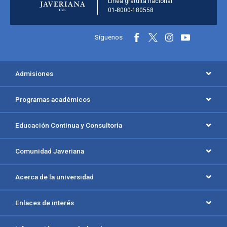
Línea gratuita nacional
01-8000-180558
Información y redes sociales
Síguenos
Menú principal del footer
Admisiones
Programas académicos
Educación Continua y Consultoría
Comunidad Javeriana
Acerca de la universidad
Enlaces de interés