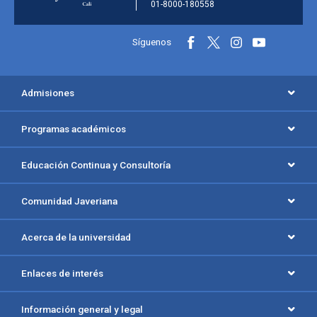
01-8000-180558
Información y redes sociales
Síguenos
Menú principal del footer
Admisiones
Programas académicos
Educación Continua y Consultoría
Comunidad Javeriana
Acerca de la universidad
Enlaces de interés
Información general y legal