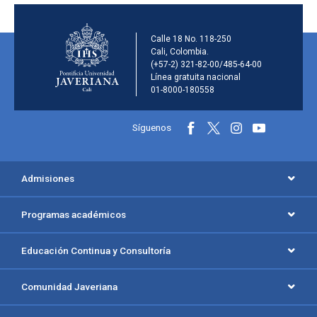
Información de la inst
Calle 18 No. 118-250
Cali, Colombia.
(+57-2) 321-82-00/485-64-00
Línea gratuita nacional
01-8000-180558
Información y redes sociales
Síguenos
Menú principal del footer
Admisiones
Programas académicos
Educación Continua y Consultoría
Comunidad Javeriana