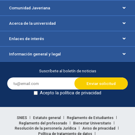
Comunidad Javeriana
Acerca de la universidad
Enlaces de interés
Información general y legal
Suscríbete al boletín de noticias
Acepto la política de privacidad
Dejar en blanco
Enlaces legales
SNIES
Estatuto general
Reglamento de Estudiantes
Reglamento del profesorado
Bienestar Universitario
Resolución de la personería Jurídica
Aviso de privacidad
Política de tratamiento de datos