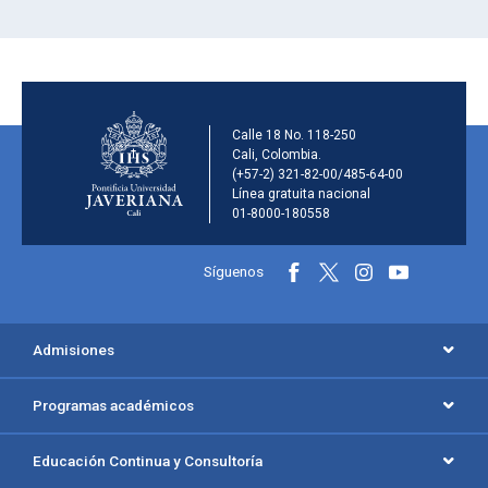
Información de la inst
Calle 18 No. 118-250
Cali, Colombia.
(+57-2) 321-82-00/485-64-00
Línea gratuita nacional
01-8000-180558
Información y redes sociales
Síguenos
Menú principal del footer
Admisiones
Programas académicos
Educación Continua y Consultoría