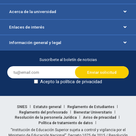
Acerca de la universidad
Enlaces de interés
Información general y legal
Suscríbete al boletín de noticias
Acepto la política de privacidad
Dejar en blanco
Enlaces legales
SNIES
Estatuto general
Reglamento de Estudiantes
Reglamento del profesorado
Bienestar Universitario
Resolución de la personería Jurídica
Aviso de privacidad
Política de tratamiento de datos
Información legal
“Institución de Educación Superior sujeta a control y vigilancia por el
Ministerio de Educación Nacional”. Decreto 1075 de 2015 / Resolución