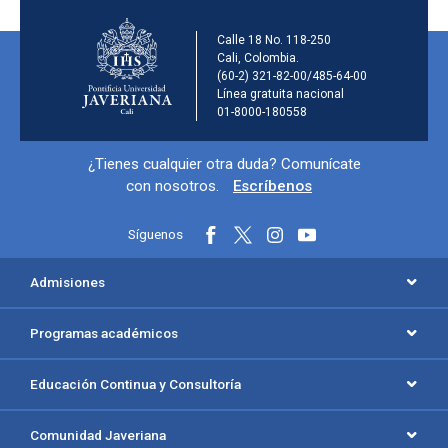
Información de la ins
Calle 18 No. 118-250
Cali, Colombia.
(60-2) 321-82-00/485-64-00
Línea gratuita nacional
01-8000-180558
Información y redes sociales
¿Tienes cualquier otra duda? Comunícate
con nosotros.
Escríbenos
Síguenos
Menú principal del footer
Admisiones
Programas académicos
Educación Continua y Consultoría
Comunidad Javeriana