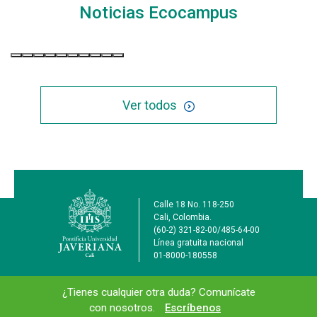
Noticias Ecocampus
Ver todos
Información de la ins
Calle 18 No. 118-250
Cali, Colombia.
(60-2) 321-82-00/485-64-00
Línea gratuita nacional
01-8000-180558
Información y redes sociales
¿Tienes cualquier otra duda? Comunícate
con nosotros.
Escríbenos