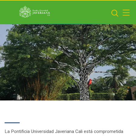
Saltar al contenido principal
La Pontificia Universidad Javeriana Cali está comprometida