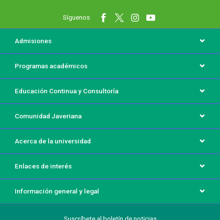
Síguenos
Menú principal del footer
Admisiones
Programas académicos
Educación Continua y Consultoría
Comunidad Javeriana
Acerca de la universidad
Enlaces de interés
Información general y legal
Suscríbete al boletín de noticias