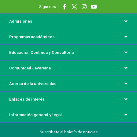
Síguenos
Menú principal del footer
Admisiones
Programas académicos
Educación Continua y Consultoría
Comunidad Javeriana
Acerca de la universidad
Enlaces de interés
Información general y legal
Suscríbete al boletín de noticias