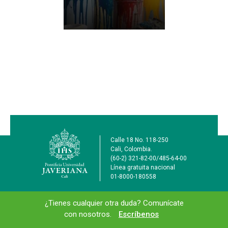
Manejo de residuos
peligrosos
Información de la ins
Calle 18 No. 118-250
Cali, Colombia.
(60-2) 321-82-00/485-64-00
Línea gratuita nacional
01-8000-180558
Información y redes sociales
¿Tienes cualquier otra duda? Comunícate
con nosotros.
Escríbenos