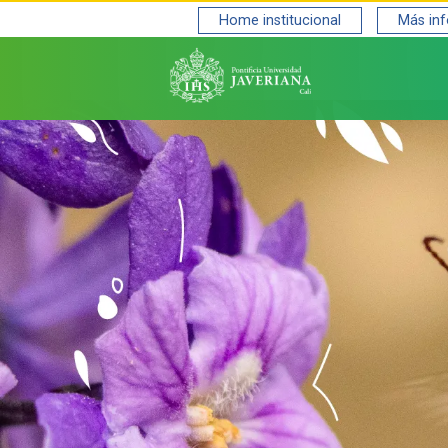
Home institucional
Más in
Saltar al contenido principal