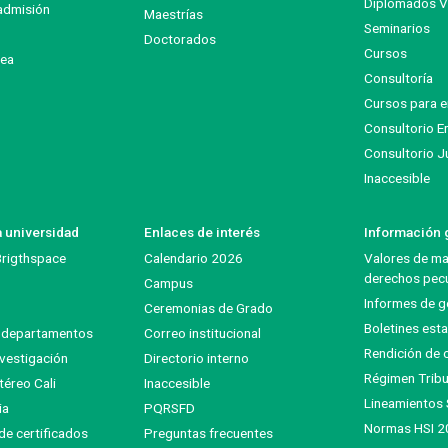
Diplomados Vi
admisión
Maestrías
Seminarios
Doctorados
Cursos
nea
Consultoría
Cursos para 
Consultorio E
Consultorio J
Inaccesible
a universidad
Enlaces de interés
Información g
 Brigthspace
Calendario 2026
Valores de mat
derechos pecu
Campus
Informes de g
Ceremonias de Grado
Boletines esta
y departamentos
Correo institucional
Rendición de 
vestigación
Directorio interno
Régimen Tribu
téreo Cali
Inaccesible
Lineamientos
ia
PQRSFD
Normas HSI 2
 de certificados
Preguntas frecuentes