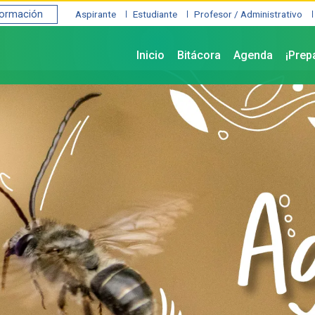
formación
Aspirante
Estudiante
Profesor / Administrativo
Inicio
Bitácora
Agenda
¡Prep