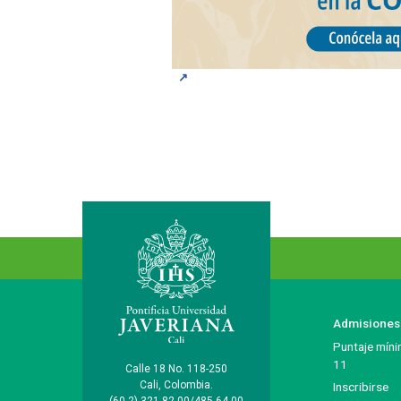
Menú principal del footer
Admisiones
Puntaje míni
11
Información de la inst
Calle 18 No. 118-250
Cali, Colombia.
Inscribirse