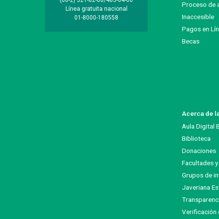
(60-2) 321-82-00/485-64-00
Proceso de 
Línea gratuita nacional
Inaccesible
01-8000-180558
Pagos en Lí
Becas
Acerca de l
Aula Digital
Biblioteca
Donaciones
Facultades 
Grupos de in
Javeriana Es
Transparenc
Verificación