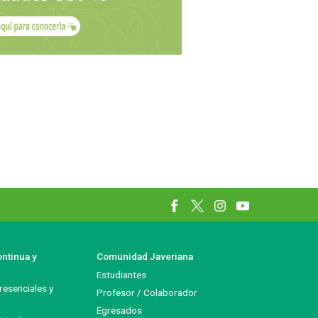
Información y redes 
ntinua y
Comunidad Javeriana
Estudiantes
esenciales y
Profesor / Colaborador
Egresados