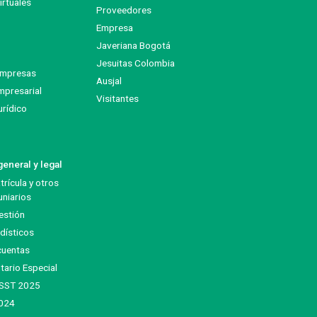
rtuales
Proveedores
Empresa
Javeriana Bogotá
Jesuitas Colombia
empresas
Ausjal
mpresarial
Visitantes
urídico
eneral y legal
rícula y otros
niarios
estión
dísticos
cuentas
tario Especial
 SST 2025
024