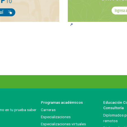
Programas académicos
Educación Co
Consultoría
mo en tu prueba saber
Carreras
Diplomados pr
itución
Especializaciones
remotos
Especializaciones virtuales