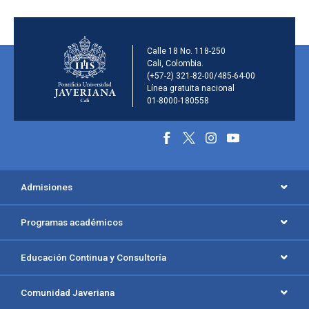
Información de la inst
Calle 18 No. 118-250
Cali, Colombia.
(+57-2) 321-82-00/485-64-00
Línea gratuita nacional
01-8000-180558
Información y redes social
Menú principal del footer
Admisiones
Programas académicos
Educación Continua y Consultoría
Comunidad Javeriana