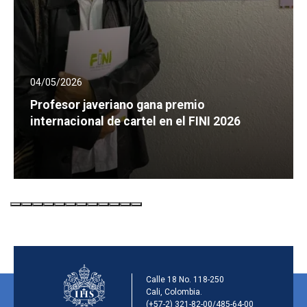
04/05/2026
Profesor javeriano gana premio
internacional de cartel en el FINI 2026
Información de la inst
Calle 18 No. 118-250
Cali, Colombia.
(+57-2) 321-82-00/485-64-00