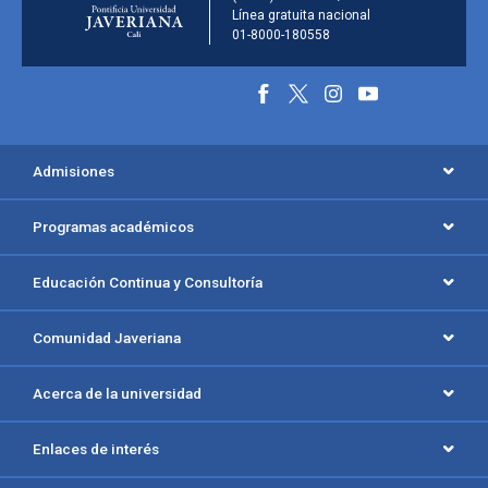
Línea gratuita nacional
01-8000-180558
Información y redes social
Menú principal del footer
Admisiones
Programas académicos
Educación Continua y Consultoría
Comunidad Javeriana
Acerca de la universidad
Enlaces de interés