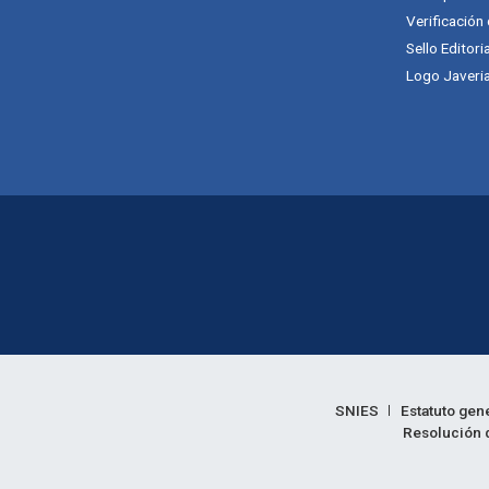
Verificación
Sello Editori
Logo Javeria
Enlaces legales
SNIES
Estatuto gen
Resolución d
Informac