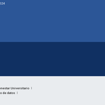
024
enestar Universitario
to de datos