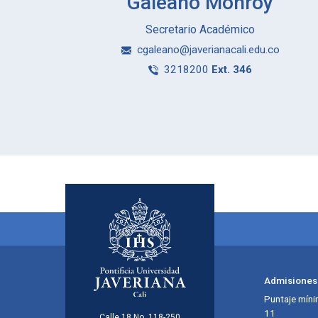
Galeano Monroy
Secretario Académico
cgaleano@javerianacali.edu.co
3218200
Ext. 346
Menú principal del footer
Admisiones
Puntaje míni
11
Calle 18 No. 118-250