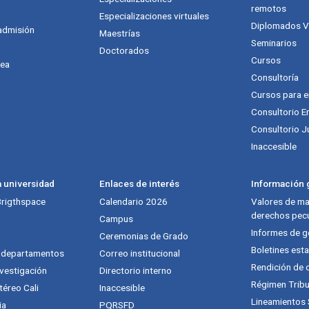
itución
remotos
Especializaciones virtuales
Diplomados Vi
admisión
Maestrías
Seminarios
Doctorados
Cursos
nea
Consultoría
Cursos para 
Consultorio E
Consultorio J
Inaccesible
a universidad
Enlaces de interés
Información g
 Brigthspace
Calendario 2026
Valores de mat
derechos pecu
Campus
Informes de g
Ceremonias de Grado
Boletines esta
y departamentos
Correo institucional
Rendición de 
vestigación
Directorio interno
Régimen Tribu
téreo Cali
Inaccesible
Lineamientos
ia
PQRSFD