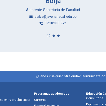
Borja
Asistente Secretaría de Facultad
ssilva@javerianacali.edu.co
3218200
Ext.
Información y redes
¿Tienes cualquier otra duda? Comunícate c
Programas académicos
Educación Co
Consultoría
mo en tu prueba saber
Carreras
Diplomados pr
Especializaciones