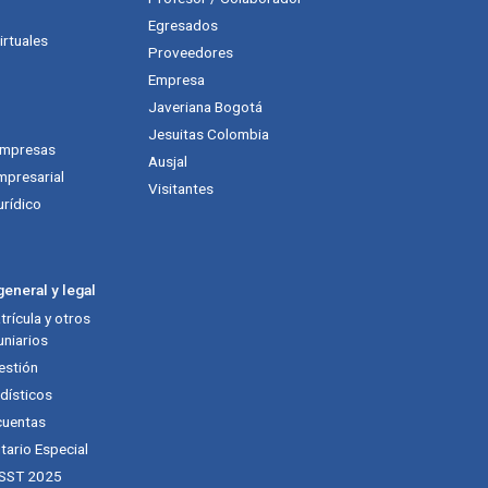
Egresados
rtuales
Proveedores
Empresa
Javeriana Bogotá
Jesuitas Colombia
empresas
Ausjal
mpresarial
Visitantes
urídico
eneral y legal
rícula y otros
niarios
estión
dísticos
cuentas
tario Especial
 SST 2025