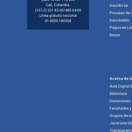
Información de la inst
Cali, Colombia.
Inscribirse
(+57-2) 321-82-00/485-64-00
Proceso de 
Línea gratuita nacional
Inaccesible
01-8000-180558
Pagos en Lí
Becas
Acerca de l
Aula Digital
Biblioteca
Donaciones
Facultades 
Grupos de in
Javeriana Es
Transparenc