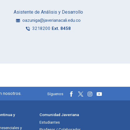
Asistente de Análisis y Desarrollo
oazuniga@javerianacali.edu.co
3218200
Ext. 8458
 sociales
on nosotros.
Síguenos
ntinua y
Comunidad Javeriana
Estudiantes
esenciales y
Profesor / Colaborador