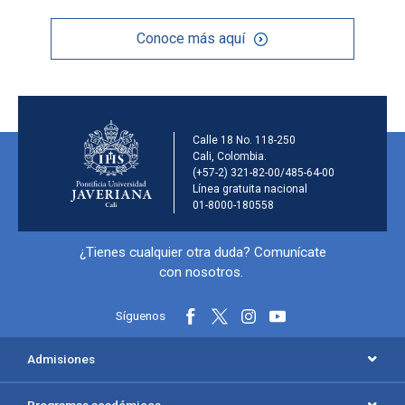
Conoce más aquí
Información de la inst
Calle 18 No. 118-250
Cali, Colombia.
(+57-2) 321-82-00/485-64-00
Línea gratuita nacional
01-8000-180558
Información y redes sociales
¿Tienes cualquier otra duda? Comunícate
con nosotros.
Síguenos
Menú principal del footer
Admisiones
Programas académicos