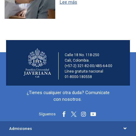
sobre Maestría en Psicología 
Lee más
Información de la inst
Calle 18 No. 118-250
Cali, Colombia.
(+57-2) 321-82-00/485-64-00
Línea gratuita nacional
01-8000-180558
Información y redes sociales
¿Tienes cualquier otra duda? Comunícate
con nosotros.
Síguenos
Menú principal del footer
Admisiones