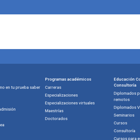
Programas académicos
Educación Co
Consultoría
mo en tu prueba saber
Carreras
Diplomados pr
itución
Especializaciones
remotos
Especializaciones virtuales
Diplomados Vi
admisión
Maestrías
Seminarios
Doctorados
Cursos
nea
Consultoría
Cursos para 