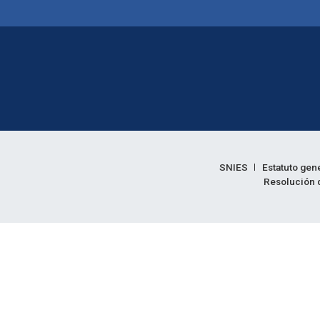
Enlaces legales
SNIES
Estatuto gen
Resolución d
Informac