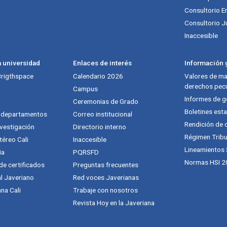
Consultorio E
Consultorio J
Inaccesible
a universidad
Enlaces de interés
Información g
 Brigthspace
Calendario 2026
Valores de mat
derechos pecu
Campus
Informes de g
Ceremonias de Grado
Boletines esta
y departamentos
Correo institucional
Rendición de 
vestigación
Directorio interno
Régimen Tribu
téreo Cali
Inaccesible
Lineamientos
ia
PQRSFD
Normas HSI 2
 de certificados
Preguntas frecuentes
al Javeriano
Red voces Javerianas
na Cali
Trabaje con nosotros
Revista Hoy en la Javeriana