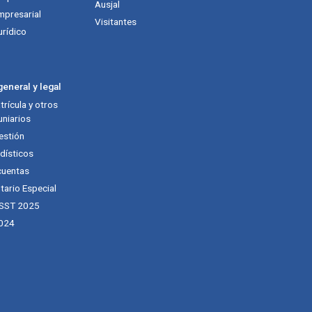
Ausjal
mpresarial
Visitantes
urídico
eneral y legal
rícula y otros
niarios
estión
dísticos
cuentas
tario Especial
 SST 2025
024