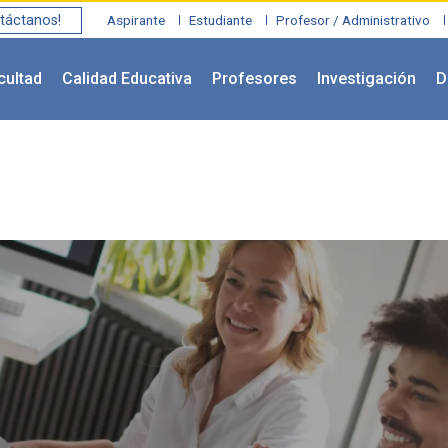
táctanos!
Aspirante
Estudiante
Profesor / Administrativo
cultad
Calidad Educativa
Profesores
Investigación
D