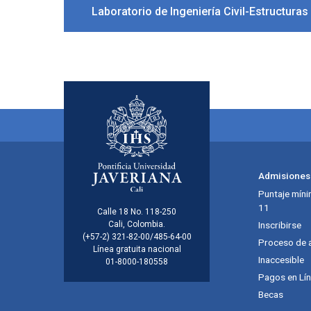
Laboratorio de Ingeniería Civil-Estructuras
Menú principal del footer
Admisiones
Puntaje míni
11
Información de la inst
Calle 18 No. 118-250
Cali, Colombia.
Inscribirse
(+57-2) 321-82-00/485-64-00
Proceso de 
Línea gratuita nacional
Inaccesible
01-8000-180558
Pagos en Lí
Becas