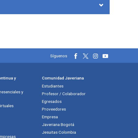
Información y redes soci
Síguenos
ntinua y
Comunidad Javeriana
Estudiantes
esenciales y
Profesor / Colaborador
Egresados
rtuales
Proveedores
Empresa
Javeriana Bogotá
Jesuitas Colombia
empresas