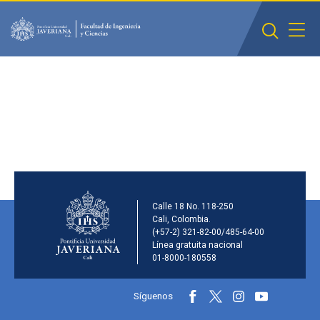
Saltar al contenido principal
Información de la inst
Calle 18 No. 118-250
Cali, Colombia.
(+57-2) 321-82-00/485-64-00
Línea gratuita nacional
01-8000-180558
Información y redes sociales
Síguenos