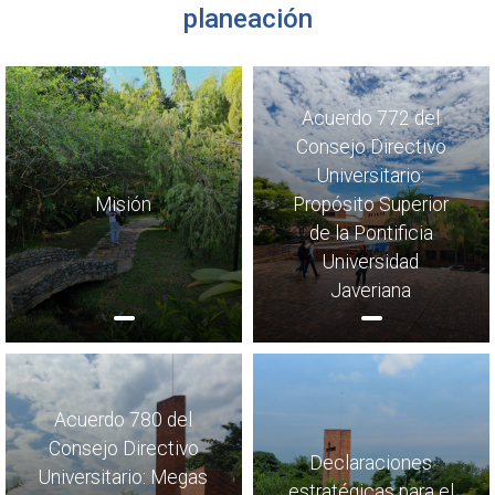
planeación
Acuerdo 772 del
Consejo Directivo
Universitario:
Misión
Propósito Superior
de la Pontificia
Universidad
Javeriana
Acuerdo 780 del
Consejo Directivo
Declaraciones
Universitario: Megas
estratégicas para el