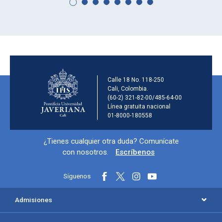
Información de la ins
Calle 18 No. 118-250
Cali, Colombia.
(60-2) 321-82-00/485-64-00
Línea gratuita nacional
01-8000-180558
Información y redes sociales
¿Tienes cualquier otra duda? Comunícate
con nosotros.
Escríbenos
Síguenos
Menú principal del footer
Admisiones