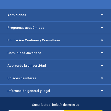
Menú principal del footer
Admisiones
Programas académicos
Educación Continua y Consultoría
Comunidad Javeriana
Acerca de la universidad
Enlaces de interés
Información general y legal
Suscríbete al boletín de noticias