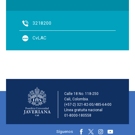
3218200
CvLAC
Información de la inst
Calle 18 No. 118-250
Cali, Colombia.
(+57-2) 321-82-00/485-64-00
Línea gratuita nacional
01-8000-180558
Información y redes sociales
Síguenos