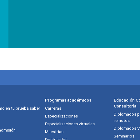
Programas académicos
Educación Co
Consultoría
mo en tu prueba saber
Carreras
Diplomados pr
itución
Especializaciones
remotos
Especializaciones virtuales
Diplomados Vi
admisión
Maestrías
Seminarios
Doctorados