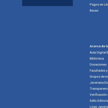
Pagos en Lí
Becas
Acerca de l
Aula Digital
Biblioteca
Donaciones
Facultades 
Grupos de in
Javeriana Es
Transparenc
Verificación
Sello Editori
Logo Javeria