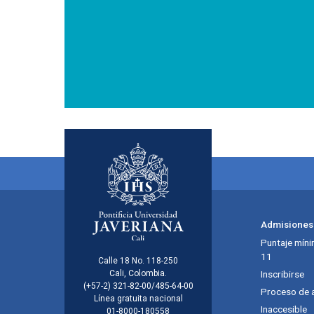
Menú principal del footer
Admisiones
Puntaje míni
11
Información de la inst
Calle 18 No. 118-250
Cali, Colombia.
Inscribirse
(+57-2) 321-82-00/485-64-00
Proceso de 
Línea gratuita nacional
Inaccesible
01-8000-180558