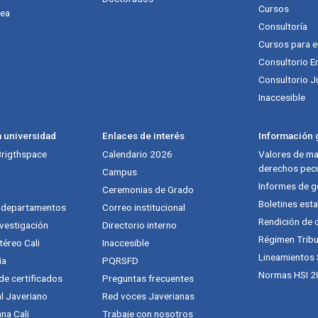
Cursos
nea
Consultoría
Cursos para 
Consultorio E
Consultorio J
Inaccesible
a universidad
Enlaces de interés
Información g
 Brigthspace
Calendario 2026
Valores de mat
derechos pecu
Campus
Informes de g
Ceremonias de Grado
Boletines esta
y departamentos
Correo institucional
Rendición de 
vestigación
Directorio interno
Régimen Tribu
téreo Cali
Inaccesible
Lineamientos
ia
PQRSFD
Normas HSI 2
 de certificados
Preguntas frecuentes
al Javeriano
Red voces Javerianas
na Cali
Trabaje con nosotros