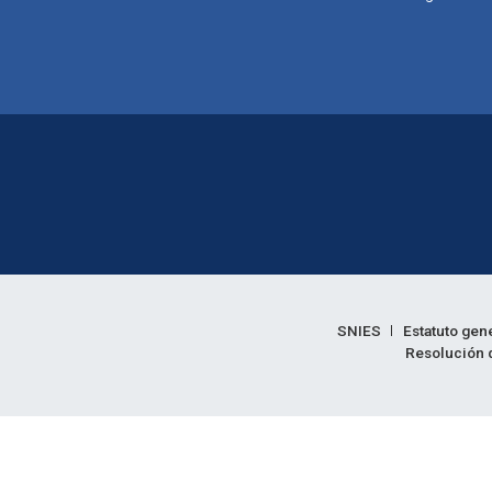
Enlaces legales
SNIES
Estatuto gen
Resolución d
Informac