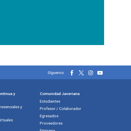
Información y redes soci
Síguenos
ntinua y
Comunidad Javeriana
Estudiantes
esenciales y
Profesor / Colaborador
Egresados
rtuales
Proveedores
Empresa