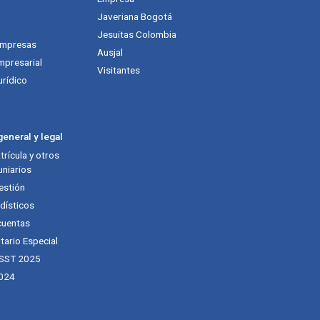
Javeriana Bogotá
Jesuitas Colombia
empresas
Ausjal
mpresarial
Visitantes
urídico
eneral y legal
rícula y otros
niarios
estión
dísticos
cuentas
tario Especial
 SST 2025
024